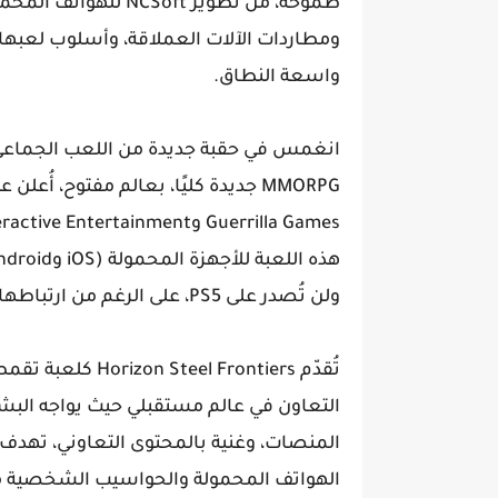
طموحة، من تطوير oft
ومطاردات الآلات العملاقة، وأسلوب لعبها ا
واسعة النطاق.
ولن تُصدر على PS5، على الرغم من ارتباطها المباشر بسلسلة Sony.
تُقدّم l Frontiers
التعاون في عالم مستقبلي حيث يواجه البشر 
المنصات، وغنية بالمحتوى التعاوني، تهدف 
الهواتف المحمولة والحواسيب الشخصية مع