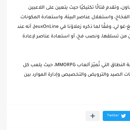
، وتقدم قتالًا تكتيكيًا حيث يتعين على اللاعبين
خاخ، واستغلال عناصر البيئة، واستعادة المكونات
أثناء المعارك. يوضح المنتج التنفيذي سونغ-غو لي، وفقًا لما ذكره زملاؤنا في JeuxOnLine، أنه عند
 من تسلقها، ونصب فخ، أو استعادة عناصر لإعادة
أسلوب اللعب مستوحى من الغارات واسعة النطاق التي تُميّز ألعاب MMORPG، حيث يلعب كل
ليات الصيد والترويض والتخصيص وإدارة الموارد بين