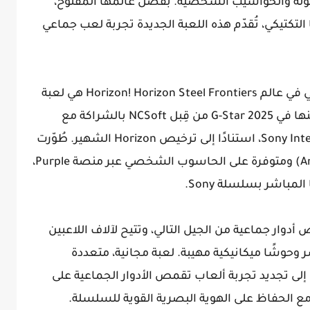
NCS للهواتف المحمولة والحواسيب الشخصية. بفضل عالمها المفتوح،
لتكتيكي، تُقدّم هذه اللعبة الجديدة تجربة لعب جماعي
انغمس في حقبة جديدة من اللعب الجماعي في عالم Horizon! Horizon Steel Frontiers هي لعبة
MMORPG جديدة كليًا، بعالم مفتوح، أُعلن عنها في G-Star 2025 من قِبل NCSoft بالشراكة مع
Guerrilla Games وSony Interactive Entertainment، استنادًا إلى ترخيص Horizon الشهير. طُوّرت
هذه اللعبة للأجهزة المحمولة (iOS وAndroid) ومتوفرة على الحاسوب الشخصي عبر منصة Purple،
Horizon Stee كلعبة تقمص أدوار جماعية من الجيل التالي، وتتيح لآلاف اللاعبين
وحوشًا ميكانيكية مهيبة. لعبة مجانية، متعددة
إلى تجديد تجربة ألعاب تقمص الأدوار الجماعية على
 الحفاظ على الهوية البصرية القوية للسلسلة.