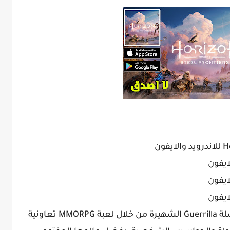
تُوسّع لعبة Horizon Steel Frontiers سلسلة Guerrilla الشهيرة من خلال لعبة MMORPG تعاونية