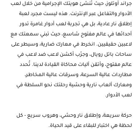
جراند آوتلوز، حيث تُنشئ هويتك الإجرامية من خلال لعب
الأدوار والتفاعل عبر الإنترنت. هذه ليست مجرد لعبة
إطلاق نار عادية، بل هي تجربة لعب أدوار غامرة تدور
أحداثها في عالم مفتوح شاسع، حيث تبني سمعتك مع
لاعبين حقيقيين. انخرط في معارك ضارية، وسيطر على
ساحات باتل رويال، وجرّب أكشن لاعب ضد لاعب في
عالم مفتوح، وأتقن آليات محاكاة القيادة لدينا. تُحدد
مطاردات عالية السرعة، وسرقات عالية المخاطر،
ومعارك ألعاب نارية وحشية رحلتك نحو السلطة في
لعب الأدوار.
حركة سريعة، وإطلاق نار وحشي، وهروب سريع - كل
لحظة هي اختبار للبقاء على قيد الحياة.