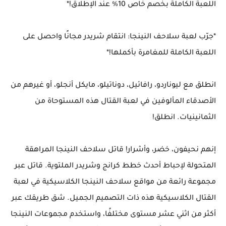
اللعبة الكاملة بخصم خاص 10% عند الإطلاق!*
*جرّب لعبة سلاحف النينجا: انتقام شريدر مجانًا واحصل على
اللعبة الكاملة للمغامرة بأكملها!*
انطلق مع ليوناردو، رافائيل، دوناتيلو، مايكل أنجلو، أو غيرهم من
الأصدقاء المألوفين في لعبة القتال هذه المستوحاة من
الثمانينيات. انطلق!
إنهم نحيفون، خضر، وأشرار! قاتل سلاحف النينجا المراهقة
المتحولة لإحباط أحدث خطط كرانج وشريدر الملتوية. قاتل عبر
مجموعة رائعة من مواقع سلاحف النينجا الكلاسيكية في لعبة
القتال الكلاسيكية هذه ذات التصميم الجميل. شق طريقك عبر
أكثر من اثني عشر مستوى مختلفًا، واستخدم مجموعات النينجا