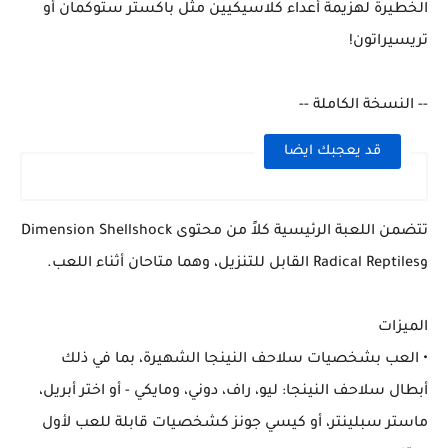
الخطيرة لهزيمة أعداء كلاسيكيين مثل باكستر ستوكمان أو
تريسيراتون!
-- النسخة الكاملة --
قد يعجبك ايضا
تتضمن اللعبة الرئيسية كلاً من محتوى Dimension Shellshock
وRadical Reptiles القابل للتنزيل، وهما متاحان أثناء اللعب.
الميزات
• العب بشخصيات سلاحف النينجا الشهيرة، بما في ذلك
أبطال سلاحف النينجا: ليو، راف، دوني، ومايكي - أو اختر أبريل،
ماستر سبلينتر، أو كيسي جونز كشخصيات قابلة للعب لأول