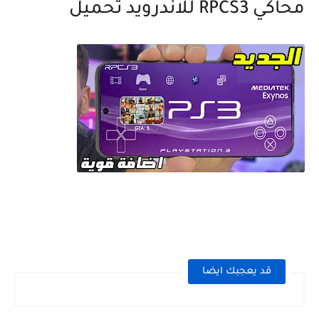
محاكي RPCS3 للاندرويد تحميل
قد يعجبك ايضا