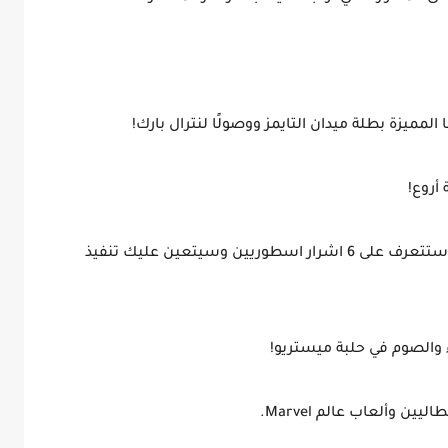
لمميزة بطلة ميدان التايمز ووصولًا لنترال بارك!
أروع!
• قصة عميقة ستضعك في قلب الأحداث، حيث ستتعرف على 6 اشرار اسطوريين وسيتعين عليك تنفيذ
ء والصوم في حلبة ميستريو!
 وألعاب عالم Marvel.