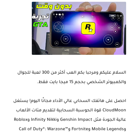
السلام عليكم ومرحبا بكم العب أكثر من 300 لعبة للجوال
والكمبيوتر الشخصي بحجم 15 ميجا بايت فقط.
احصل على هاتفك السحابي عالي الأداء مجانًا اليوم! يستغل
CloudMoon قوة الحوسبة السحابية لتقديم مئات الألعاب
عالية الجودة مثل Genshin Impact وInfinity Nikki وRoblox
وMobile Legends وFortnite وCall of Duty®: Warzone™