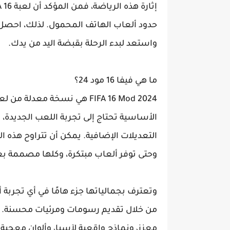
حدود ألعاب الهاتف المحمول. لذلك، احصل 
واستعد لبدء الرحلة بقبضة اليد من يدك.
ما هي فيفا 16 مود 24؟
الأساسية تحتاج إلى تجربة اللعب الجديدة،
التعديلات الإضافية. يمكن أن تتراوح هذه ا
وحتى توفر ألعاب مبتكرة، وكلها مصممة بعن
من خلال تقديم رسومات ومرئيات محسنة. س
معزز، ونماذج واقعية لآسيا، وألوان معجبة ت