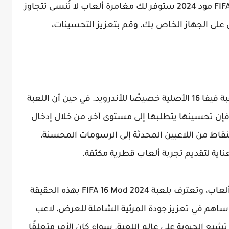
إثارة هذه الرياضة، فمن المؤكد أن لعبة FIFA 16 مود 2024 ستوفر لك مغامرة ألعاب لا تُنسى تتجاوز
على الجهاز الخاص بك، وقم بتعزيز التحسينات،
FIFA 16 Mod 2024 هي نسخة معدلة من لعبة فيفا 16 الأصلية خصيصًا للأندرويد. في حين أن اللعبة
 فإن تحسينها يتطلبها إلى مستوى آخر، من خلال إدخال
لنقاط من اللاعبين المحدثة إلى الرسومات المحسنة،
اية لتقديم تجربة ألعاب قطرية مكثفة.
وتعترف بجمالياتها جزء هامًا في أي تجربة ألعاب، وتعترف بلعبة FIFA 16 Mod 2024 بهذه الحقيقة
اهم في تعزيز جودة المرئية الشاملة للعرض، لاعب
شبع الحيوية على عالم اللعبة. سواء كان الأمر متعلقًا