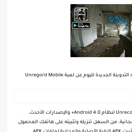
لجديدة لليوم عن لعبة Unregord Mobile
نحن نقدم ملف Unrecord: Mobile Game 1.0 APKs لنظام Android 4.0+ والإصدارات الأحدث.
يرجى العلم أن ApkSOS يشارك فقط أداة تثبيت APK النقية الأصلية والمجانية لملفات APK