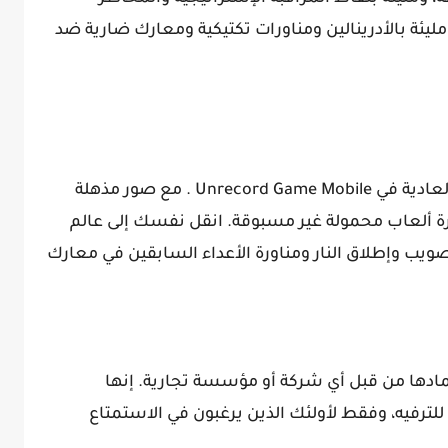
مليئة بالأدرينالين ومناورات تكتيكية ومعارك ضارية ضد
استعد لإثارة إعجابك بميزات الألعاب غير العادية في Unrecord Game Mobile . مع صور مذهلة
ة ألعاب محمولة غير مسبوقة. انقل نفسك إلى عالم
ويب وإطلاق النار ومناورة الأعداء السابقين في معارك
مادها من قبل أي شركة أو مؤسسة تجارية. إنها
رفيه، وفقط لأولئك الذين يرغبون في الاستمتاع