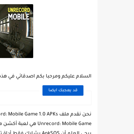
السلام عليكم ومرحبا بكم اصدقائي في هذه التدوينة ا
قد يعجبك ايضا
Unrecord: Mobile Game هي لعبة أكشن مجانية. من السهل تنزيله وتثبيته على هاتفك المحمول.