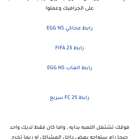
على الجرافيك وعملوا
رابط محاكي EGG NS
رابط FIFA 23
رابط العاب EGG NS
رابط FC 25 سريع
فوقك تشتغل اللعبه بدايه ، واما كان فقط لديك واحد
جيجا رام ستواجه بعض داخل المشاكل او ربما تخرج